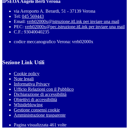
IPSEOA Angelo Berti Verona
via Aeroporto A. Berardi, 51 - 37139 Verona
Tel:
045 569443
Email:
vrrh02000x@istruzione.it
Link per inviare una mail
PEC:
vrrh02000x@pec.istruzione.it
Link per inviare una mail
C.F.: 93040040235
codice meccanografico Verona: vrrh02000x
Sezione Link Utili
Cookie policy
Note legali
Informativa Privacy
Ufficio Relazioni con il Pubblico
Dichiarazione di accessibilità
Obiettivi di accessibilità
Whistleblowing
Gestione consensi cookie
Amministrazione trasparente
Pagina visualizzata
461
volte