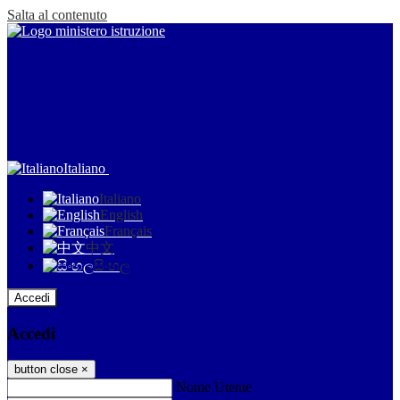
Salta al contenuto
Italiano
Italiano
English
Français
中文
සිංහල
Accedi
Accedi
button close
×
Nome Utente