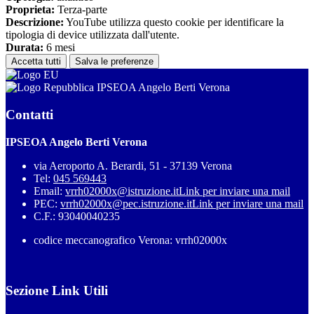
Proprieta:
Terza-parte
Descrizione:
YouTube utilizza questo cookie per identificare la
tipologia di device utilizzata dall'utente.
Durata:
6 mesi
Accetta tutti
Salva le preferenze
IPSEOA Angelo Berti Verona
Contatti
IPSEOA Angelo Berti Verona
via Aeroporto A. Berardi, 51 - 37139 Verona
Tel:
045 569443
Email:
vrrh02000x@istruzione.it
Link per inviare una mail
PEC:
vrrh02000x@pec.istruzione.it
Link per inviare una mail
C.F.: 93040040235
codice meccanografico Verona: vrrh02000x
Sezione Link Utili