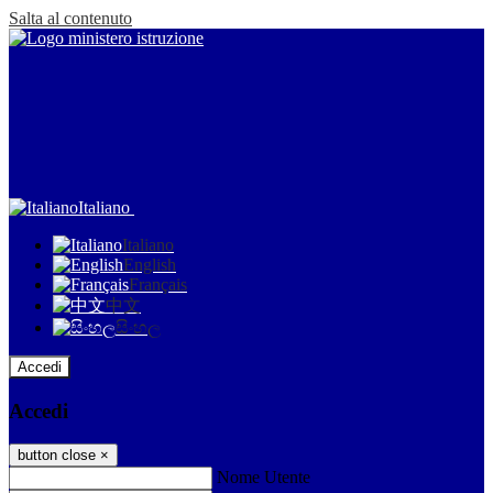
Salta al contenuto
Italiano
Italiano
English
Français
中文
සිංහල
Accedi
Accedi
button close
×
Nome Utente