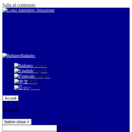
Salta al contenuto
Italiano
Italiano
English
Français
中文
සිංහල
Accedi
Accedi
button close
×
Nome Utente