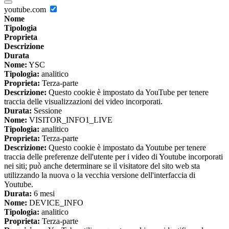
youtube.com
Nome
Tipologia
Proprieta
Descrizione
Durata
Nome:
YSC
Tipologia:
analitico
Proprieta:
Terza-parte
Descrizione:
Questo cookie è impostato da YouTube per tenere
traccia delle visualizzazioni dei video incorporati.
Durata:
Sessione
Nome:
VISITOR_INFO1_LIVE
Tipologia:
analitico
Proprieta:
Terza-parte
Descrizione:
Questo cookie è impostato da Youtube per tenere
traccia delle preferenze dell'utente per i video di Youtube incorporati
nei siti; può anche determinare se il visitatore del sito web sta
utilizzando la nuova o la vecchia versione dell'interfaccia di
Youtube.
Durata:
6 mesi
Nome:
DEVICE_INFO
Tipologia:
analitico
Proprieta:
Terza-parte