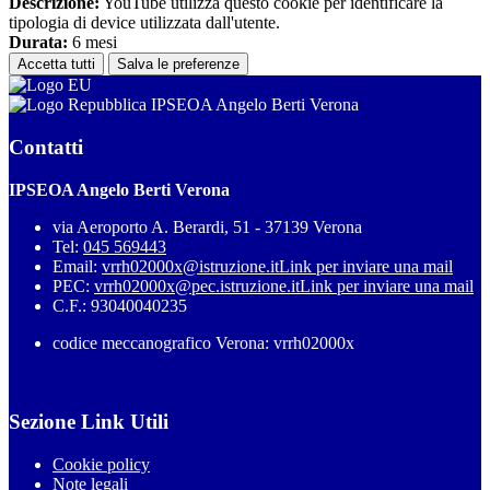
Descrizione:
YouTube utilizza questo cookie per identificare la
tipologia di device utilizzata dall'utente.
Durata:
6 mesi
Accetta tutti
Salva le preferenze
IPSEOA Angelo Berti Verona
Contatti
IPSEOA Angelo Berti Verona
via Aeroporto A. Berardi, 51 - 37139 Verona
Tel:
045 569443
Email:
vrrh02000x@istruzione.it
Link per inviare una mail
PEC:
vrrh02000x@pec.istruzione.it
Link per inviare una mail
C.F.: 93040040235
codice meccanografico Verona: vrrh02000x
Sezione Link Utili
Cookie policy
Note legali