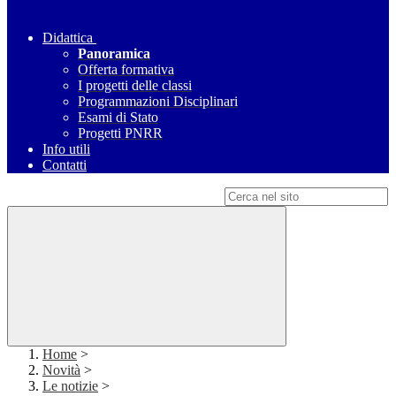
Didattica
Panoramica
Offerta formativa
I progetti delle classi
Programmazioni Disciplinari
Esami di Stato
Progetti PNRR
Info utili
Contatti
Campo di ricerca per le pagine del sito
Home
>
Novità
>
Le notizie
>