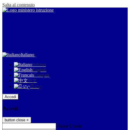
Salta al contenuto
Italiano
Italiano
English
Français
中文
සිංහල
Accedi
Accedi
button close
×
Nome Utente