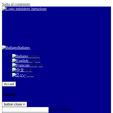
Salta al contenuto
Italiano
Italiano
English
Français
中文
සිංහල
Accedi
Accedi
button close
×
Nome Utente