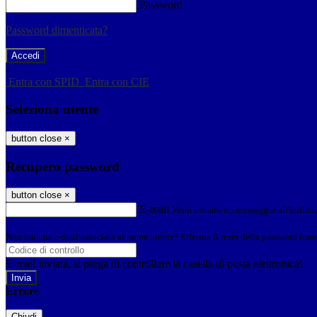
Password
Password dimenticata?
-
Entra con SPID
Entra con CIE
Seleziona utente
button close
×
Recupero password
button close
×
E-mail
Verrà inviato un messaggio all'indirizz
Non hai una e-mail associata al nome utente? Effettua il reset della password tram
E-mail inviata, si prega di controllare la casella di posta elettronica!
Errore
Chiudi