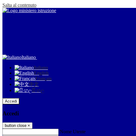
Salta al contenuto
Italiano
Italiano
English
Français
中文
සිංහල
Accedi
Accedi
button close
×
Nome Utente