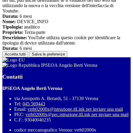
nei siti; può anche determinare se il visitatore del sito web sta
utilizzando la nuova o la vecchia versione dell'interfaccia di
Youtube.
Durata:
6 mesi
Nome:
DEVICE_INFO
Tipologia:
analitico
Proprieta:
Terza-parte
Descrizione:
YouTube utilizza questo cookie per identificare la
tipologia di device utilizzata dall'utente.
Durata:
6 mesi
Accetta tutti
Salva le preferenze
IPSEOA Angelo Berti Verona
Contatti
IPSEOA Angelo Berti Verona
via Aeroporto A. Berardi, 51 - 37139 Verona
Tel:
045 569443
Email:
vrrh02000x@istruzione.it
Link per inviare una mail
PEC:
vrrh02000x@pec.istruzione.it
Link per inviare una mail
C.F.: 93040040235
codice meccanografico Verona: vrrh02000x