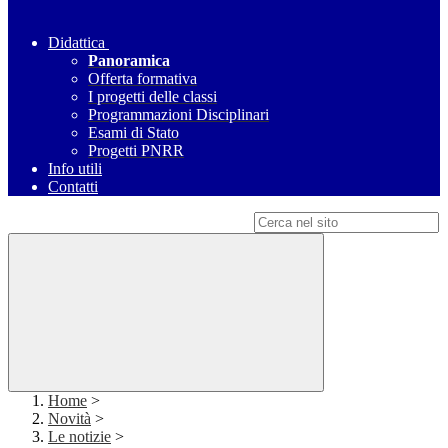
Didattica
Panoramica
Offerta formativa
I progetti delle classi
Programmazioni Disciplinari
Esami di Stato
Progetti PNRR
Info utili
Contatti
Campo di ricerca per le pagine del sito
Home
>
Novità
>
Le notizie
>