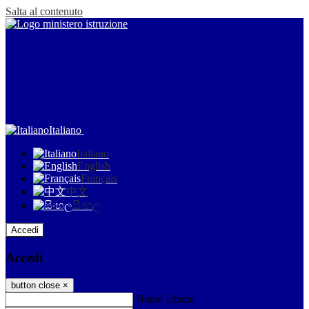
Salta al contenuto
Italiano
Italiano
English
Français
中文
සිංහල
Accedi
Accedi
button close
×
Nome Utente