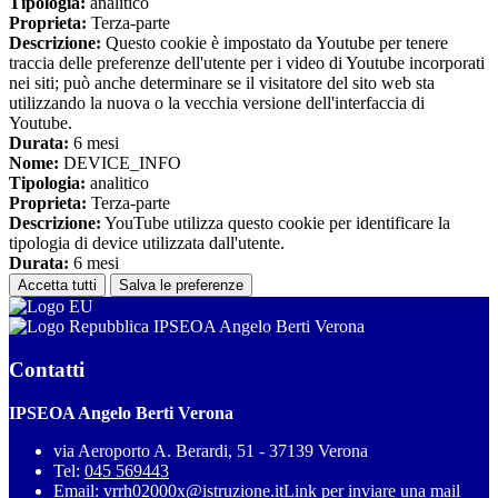
Tipologia:
analitico
Proprieta:
Terza-parte
Descrizione:
Questo cookie è impostato da Youtube per tenere
traccia delle preferenze dell'utente per i video di Youtube incorporati
nei siti; può anche determinare se il visitatore del sito web sta
utilizzando la nuova o la vecchia versione dell'interfaccia di
Youtube.
Durata:
6 mesi
Nome:
DEVICE_INFO
Tipologia:
analitico
Proprieta:
Terza-parte
Descrizione:
YouTube utilizza questo cookie per identificare la
tipologia di device utilizzata dall'utente.
Durata:
6 mesi
Accetta tutti
Salva le preferenze
IPSEOA Angelo Berti Verona
Contatti
IPSEOA Angelo Berti Verona
via Aeroporto A. Berardi, 51 - 37139 Verona
Tel:
045 569443
Email:
vrrh02000x@istruzione.it
Link per inviare una mail