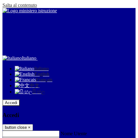
Salta al contenuto
Italiano
Italiano
English
Français
中文
සිංහල
Accedi
Accedi
button close
×
Nome Utente