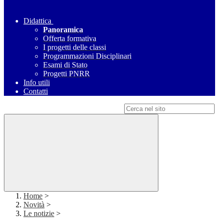
Didattica
Panoramica
Offerta formativa
I progetti delle classi
Programmazioni Disciplinari
Esami di Stato
Progetti PNRR
Info utili
Contatti
Campo di ricerca per le pagine del sito
Home
>
Novità
>
Le notizie
>