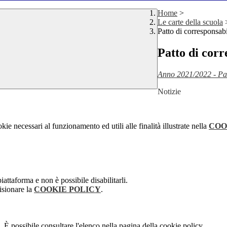
Home
>
Le carte della scuola
Patto di corresponsabil
Patto di corr
Anno 2021/2022 - Patt
Notizie
kie necessari al funzionamento ed utili alle finalità illustrate nella
COO
attaforma e non è possibile disabilitarli.
isionare la
COOKIE POLICY
.
 È possibile consultare l'elenco nella pagina della cookie policy.