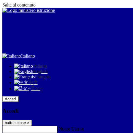
Salta al contenuto
Italiano
Italiano
English
Français
中文
සිංහල
Accedi
Accedi
button close
×
Nome Utente