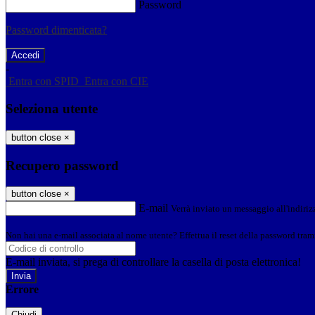
Password
Password dimenticata?
-
Entra con SPID
Entra con CIE
Seleziona utente
button close
×
Recupero password
button close
×
E-mail
Verrà inviato un messaggio all'indirizz
Non hai una e-mail associata al nome utente? Effettua il reset della password tram
E-mail inviata, si prega di controllare la casella di posta elettronica!
Errore
Chiudi