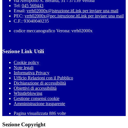
via Aeroporto A. Berardi, 51 - 37139 Verona
Tel:
045 569443
Email:
vrrh02000x@istruzione.it
Link per inviare una mail
PEC:
vrrh02000x@pec.istruzione.it
Link per inviare una mail
C.F.: 93040040235
codice meccanografico Verona: vrrh02000x
Sezione Link Utili
Cookie policy
Note legali
Informativa Privacy
Ufficio Relazioni con il Pubblico
Dichiarazione di accessibilità
Obiettivi di accessibilità
Whistleblowing
Gestione consensi cookie
Amministrazione trasparente
Pagina visualizzata
886
volte
Sezione Copyright