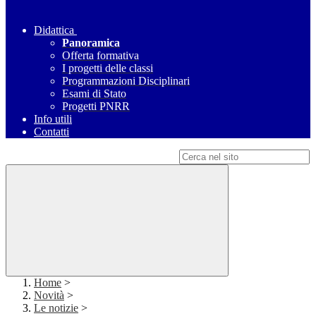
Didattica
Panoramica
Offerta formativa
I progetti delle classi
Programmazioni Disciplinari
Esami di Stato
Progetti PNRR
Info utili
Contatti
Campo di ricerca per le pagine del sito
Home
>
Novità
>
Le notizie
>