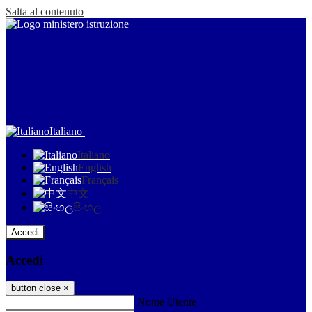
Salta al contenuto
Italiano
Italiano
English
Français
中文
සිංහල
Accedi
Accedi
button close
×
Nome Utente