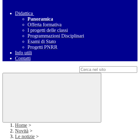
Didattica
Panoramica
Offerta formativa
I progetti delle classi
Programmazioni Disciplinari
Esami di Stato
Progetti PNRR
Info utili
Contatti
Campo di ricerca per le pagine del sito
Home
>
Novità
>
Le notizie
>