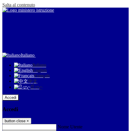
Salta al contenuto
Italiano
Italiano
English
Français
中文
සිංහල
Accedi
Accedi
button close
×
Nome Utente