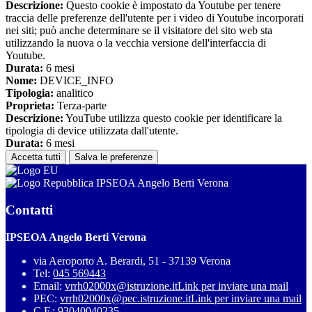
Descrizione:
Questo cookie è impostato da Youtube per tenere
traccia delle preferenze dell'utente per i video di Youtube incorporati
nei siti; può anche determinare se il visitatore del sito web sta
utilizzando la nuova o la vecchia versione dell'interfaccia di
Youtube.
Durata:
6 mesi
Nome:
DEVICE_INFO
Tipologia:
analitico
Proprieta:
Terza-parte
Descrizione:
YouTube utilizza questo cookie per identificare la
tipologia di device utilizzata dall'utente.
Durata:
6 mesi
Accetta tutti
Salva le preferenze
IPSEOA Angelo Berti Verona
Contatti
IPSEOA Angelo Berti Verona
via Aeroporto A. Berardi, 51 - 37139 Verona
Tel:
045 569443
Email:
vrrh02000x@istruzione.it
Link per inviare una mail
PEC:
vrrh02000x@pec.istruzione.it
Link per inviare una mail
C.F.: 93040040235