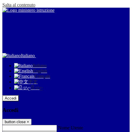
Salta al contenuto
Italiano
Italiano
English
Français
中文
සිංහල
Accedi
Accedi
button close
×
Nome Utente