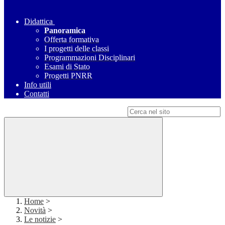
Didattica
Panoramica
Offerta formativa
I progetti delle classi
Programmazioni Disciplinari
Esami di Stato
Progetti PNRR
Info utili
Contatti
Campo di ricerca per le pagine del sito
Home
>
Novità
>
Le notizie
>