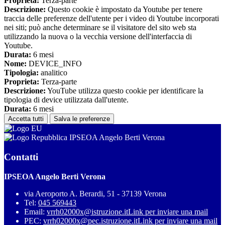
Proprieta:
Terza-parte
Descrizione:
Questo cookie è impostato da Youtube per tenere
traccia delle preferenze dell'utente per i video di Youtube incorporati
nei siti; può anche determinare se il visitatore del sito web sta
utilizzando la nuova o la vecchia versione dell'interfaccia di
Youtube.
Durata:
6 mesi
Nome:
DEVICE_INFO
Tipologia:
analitico
Proprieta:
Terza-parte
Descrizione:
YouTube utilizza questo cookie per identificare la
tipologia di device utilizzata dall'utente.
Durata:
6 mesi
Accetta tutti
Salva le preferenze
IPSEOA Angelo Berti Verona
Contatti
IPSEOA Angelo Berti Verona
via Aeroporto A. Berardi, 51 - 37139 Verona
Tel:
045 569443
Email:
vrrh02000x@istruzione.it
Link per inviare una mail
PEC:
vrrh02000x@pec.istruzione.it
Link per inviare una mail