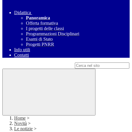
Didattica
Panoramica
Offerta formativa
I progetti delle classi
Programmazioni Disciplinari
Esami di Stato
Progetti PNRR
Info utili
Contatti
Campo di ricerca per le pagine del sito
Home
>
Novità
>
Le notizie
>