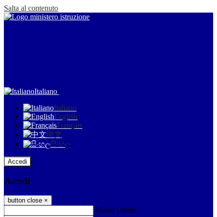
Salta al contenuto
Italiano
Italiano
English
Français
中文
සිංහල
Accedi
Accedi
button close
×
Nome Utente