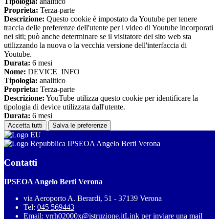
Tipologia:
analitico
Proprieta:
Terza-parte
Descrizione:
Questo cookie è impostato da Youtube per tenere
traccia delle preferenze dell'utente per i video di Youtube incorporati
nei siti; può anche determinare se il visitatore del sito web sta
utilizzando la nuova o la vecchia versione dell'interfaccia di
Youtube.
Durata:
6 mesi
Nome:
DEVICE_INFO
Tipologia:
analitico
Proprieta:
Terza-parte
Descrizione:
YouTube utilizza questo cookie per identificare la
tipologia di device utilizzata dall'utente.
Durata:
6 mesi
Accetta tutti
Salva le preferenze
IPSEOA Angelo Berti Verona
Contatti
IPSEOA Angelo Berti Verona
via Aeroporto A. Berardi, 51 - 37139 Verona
Tel:
045 569443
Email:
vrrh02000x@istruzione.it
Link per inviare una mail