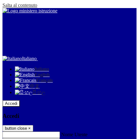
Salta al contenuto
Italiano
Italiano
English
Français
中文
සිංහල
Accedi
Accedi
button close
×
Nome Utente