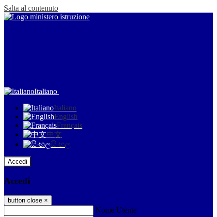
Salta al contenuto
Italiano
Italiano
English
Français
中文
සිංහල
Accedi
Accedi
button close
×
Nome Utente