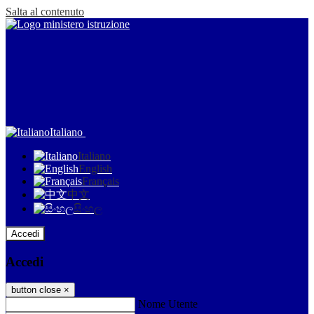
Salta al contenuto
Italiano
Italiano
English
Français
中文
සිංහල
Accedi
Accedi
button close
×
Nome Utente