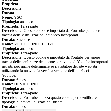
Proprieta
Descrizione
Durata
Nome:
YSC
Tipologia:
analitico
Proprieta:
Terza-parte
Descrizione:
Questo cookie è impostato da YouTube per tenere
traccia delle visualizzazioni dei video incorporati.
Durata:
Sessione
Nome:
VISITOR_INFO1_LIVE
Tipologia:
analitico
Proprieta:
Terza-parte
Descrizione:
Questo cookie è impostato da Youtube per tenere
traccia delle preferenze dell'utente per i video di Youtube incorporati
nei siti; può anche determinare se il visitatore del sito web sta
utilizzando la nuova o la vecchia versione dell'interfaccia di
Youtube.
Durata:
6 mesi
Nome:
DEVICE_INFO
Tipologia:
analitico
Proprieta:
Terza-parte
Descrizione:
YouTube utilizza questo cookie per identificare la
tipologia di device utilizzata dall'utente.
Durata:
6 mesi