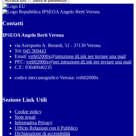
Accetta tutti
Salva le preferenze
IPSEOA Angelo Berti Verona
Contatti
IPSEOA Angelo Berti Verona
via Aeroporto A. Berardi, 51 - 37139 Verona
Tel:
045 569443
Email:
vrrh02000x@istruzione.it
Link per inviare una mail
PEC:
vrrh02000x@pec.istruzione.it
Link per inviare una mail
C.F.: 93040040235
codice meccanografico Verona: vrrh02000x
Sezione Link Utili
Cookie policy
Note legali
Informativa Privacy
Ufficio Relazioni con il Pubblico
Dichiarazione di accessibilità