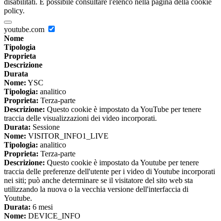
disabilitati. È possibile consultare l'elenco nella pagina della cookie
policy.
youtube.com
Nome
Tipologia
Proprieta
Descrizione
Durata
Nome:
YSC
Tipologia:
analitico
Proprieta:
Terza-parte
Descrizione:
Questo cookie è impostato da YouTube per tenere
traccia delle visualizzazioni dei video incorporati.
Durata:
Sessione
Nome:
VISITOR_INFO1_LIVE
Tipologia:
analitico
Proprieta:
Terza-parte
Descrizione:
Questo cookie è impostato da Youtube per tenere
traccia delle preferenze dell'utente per i video di Youtube incorporati
nei siti; può anche determinare se il visitatore del sito web sta
utilizzando la nuova o la vecchia versione dell'interfaccia di
Youtube.
Durata:
6 mesi
Nome:
DEVICE_INFO