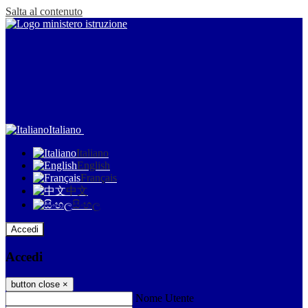
Salta al contenuto
Italiano
Italiano
English
Français
中文
සිංහල
Accedi
Accedi
button close
×
Nome Utente