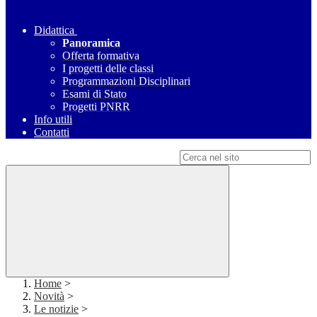
Didattica
Panoramica
Offerta formativa
I progetti delle classi
Programmazioni Disciplinari
Esami di Stato
Progetti PNRR
Info utili
Contatti
Campo di ricerca per le pagine del sito
Home
>
Novità
>
Le notizie
>