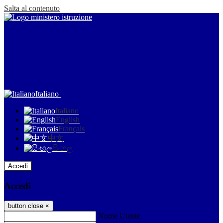
Salta al contenuto
Italiano
Italiano
English
Français
中文
සිංහල
Accedi
Accedi
button close
×
Nome Utente