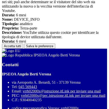
nei siti; può anche determinare se il visitatore del sito web sta
utilizzando la nuova o la vecchia versione dell'interfaccia di
Youtube.
Durata:
6 mesi
Nome:
DEVICE_INFO
Tipologia:
analitico
Proprieta:
Terza-parte
Descrizione:
YouTube utilizza questo cookie per identificare la
tipologia di device utilizzata dall'utente.
Durata:
6 mesi
Accetta tutti
Salva le preferenze
IPSEOA Angelo Berti Verona
Contatti
IPSEOA Angelo Berti Verona
via Aeroporto A. Berardi, 51 - 37139 Verona
Tel:
045 569443
Email:
vrrh02000x@istruzione.it
Link per inviare una mail
PEC:
vrrh02000x@pec.istruzione.it
Link per inviare una mail
C.F.: 93040040235
codice meccanografico Verona: vrrh02000x