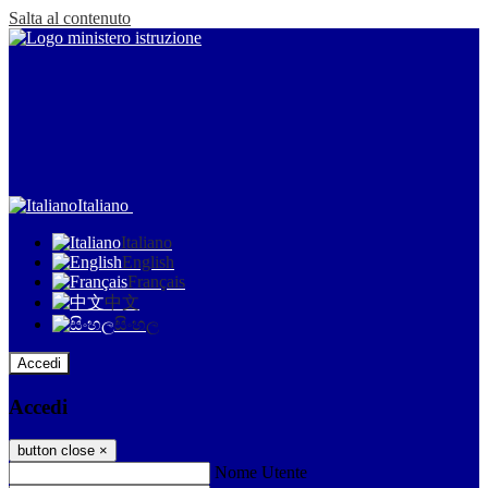
Salta al contenuto
Italiano
Italiano
English
Français
中文
සිංහල
Accedi
Accedi
button close
×
Nome Utente