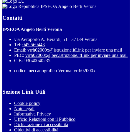
IPSEOA Angelo Berti Verona
Contatti
IPSEOA Angelo Berti Verona
via Aeroporto A. Berardi, 51 - 37139 Verona
Tel:
045 569443
Email:
vrrh02000x@istruzione.it
Link per inviare una mail
PEC:
vrrh02000x@pec.istruzione.it
Link per inviare una mail
C.F.: 93040040235
codice meccanografico Verona: vrrh02000x
Sezione Link Utili
Cookie policy
Note legali
Informativa Privacy
Ufficio Relazioni con il Pubblico
Dichiarazione di accessibilità
Obiettivi di accessibilità