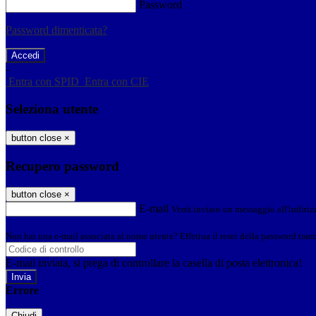
Password
Password dimenticata?
-
Entra con SPID
Entra con CIE
Seleziona utente
button close
×
Recupero password
button close
×
E-mail
Verrà inviato un messaggio all'indirizz
Non hai una e-mail associata al nome utente? Effettua il reset della password tram
E-mail inviata, si prega di controllare la casella di posta elettronica!
Errore
Chiudi