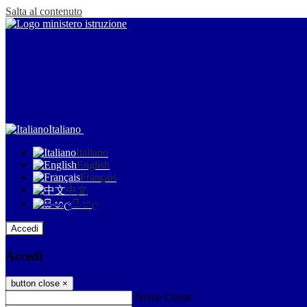
Salta al contenuto
Italiano
Italiano
English
Français
中文
සිංහල
Accedi
Accedi
button close
×
Nome Utente