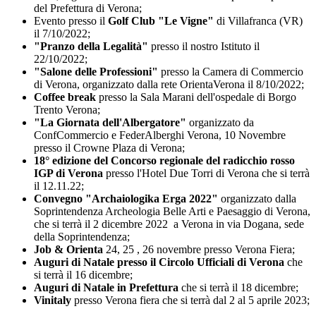
del Prefettura di Verona;
Evento presso il
Golf Club "Le Vigne"
di Villafranca (VR)
il 7/10/2022;
"Pranzo della Legalità"
presso il nostro Istituto il
22/10/2022;
"Salone delle Professioni"
presso la Camera di Commercio
di Verona, organizzato dalla rete OrientaVerona il 8/10/2022;
Coffee break
presso la Sala Marani dell'ospedale di Borgo
Trento Verona;
"La Giornata dell'Albergatore"
organizzato da
ConfCommercio e FederAlberghi Verona, 10 Novembre
presso il Crowne Plaza di Verona;
18° edizione del Concorso regionale del radicchio rosso
IGP di Verona
presso l'Hotel Due Torri di Verona che si terrà
il 12.11.22;
Convegno "Archaiologika Erga 2022"
organizzato dalla
Soprintendenza Archeologia Belle Arti e Paesaggio di Verona,
che si terrà il 2 dicembre 2022 a Verona in via Dogana, sede
della Soprintendenza;
Job & Orienta
24, 25 , 26 novembre presso Verona Fiera;
Auguri di Natale presso il Circolo Ufficiali di Verona
che
si terrà il 16 dicembre;
Auguri di Natale in Prefettura
che si terrà il 18 dicembre;
Vinitaly
presso Verona fiera che si terrà dal 2 al 5 aprile 2023;