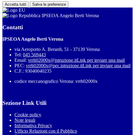
Accetta tutti
Salva le preferenze
IPSEOA Angelo Berti Verona
Contatti
IPSEOA Angelo Berti Verona
via Aeroporto A. Berardi, 51 - 37139 Verona
Tel:
045 569443
Email:
vrrh02000x@istruzione.it
Link per inviare una mail
PEC:
vrrh02000x@pec.istruzione.it
Link per inviare una mail
C.F.: 93040040235
codice meccanografico Verona: vrrh02000x
Sezione Link Utili
Cookie policy
Note legali
Informativa Privacy
Ufficio Relazioni con il Pubblico