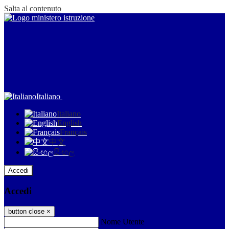
Salta al contenuto
Italiano
Italiano
English
Français
中文
සිංහල
Accedi
Accedi
button close
×
Nome Utente