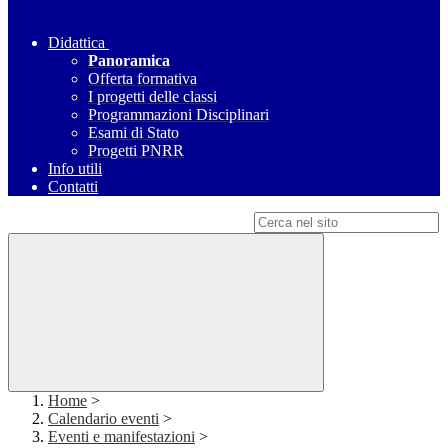
Didattica
Panoramica
Offerta formativa
I progetti delle classi
Programmazioni Disciplinari
Esami di Stato
Progetti PNRR
Info utili
Contatti
Campo di ricerca per le pagine del sito
Home
>
Calendario eventi
>
Eventi e manifestazioni
>