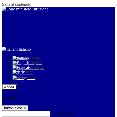
Salta al contenuto
Italiano
Italiano
English
Français
中文
සිංහල
Accedi
Accedi
button close
×
Nome Utente