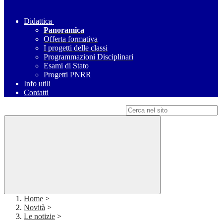
Didattica
Panoramica
Offerta formativa
I progetti delle classi
Programmazioni Disciplinari
Esami di Stato
Progetti PNRR
Info utili
Contatti
Campo di ricerca per le pagine del sito
Home
>
Novità
>
Le notizie
>