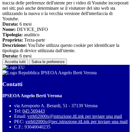
traccia delle preferenze dell'utente per i video di Youtube incorporati
nei siti; può anche determinare se il visitatore del sito web sta
utilizzando la nuova o la vecchia versione dell'interfaccia di
Youtube.
Durata:
6 mesi
Nome:
DEVICE_INFO
Tipologia:
analitico
Proprieta:
Terza-parte
Descrizione:
YouTube utilizza questo cookie per identificare la
tipologia di device utilizzata dall'utente.
Durata:
6 mesi
Accetta tutti
Salva le preferenze
IPSEOA Angelo Berti Verona
Contatti
IPSEOA Angelo Berti Verona
via Aeroporto A. Berardi, 51 - 37139 Verona
Tel:
045 569443
Email:
vrrh02000x@istruzione.it
Link per inviare una mail
PEC:
vrrh02000x@pec.istruzione.it
Link per inviare una mail
C.F.: 93040040235