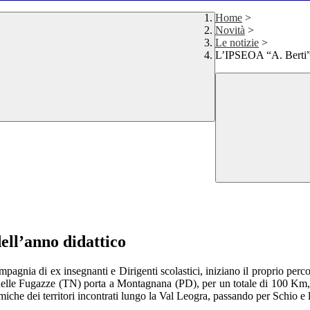
Home
>
Novità
>
Le notizie
>
L’IPSEOA “A. Berti” a
ell’anno didattico
ompagnia di ex insegnanti e Dirigenti scolastici, iniziano il proprio per
ian delle Fugazze (TN) porta a Montagnana (PD), per un totale di 100 Km
omiche dei territori incontrati lungo la Val Leogra, passando per Schio e 