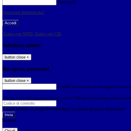
Password
Password dimenticata?
-
Entra con SPID
Entra con CIE
Seleziona utente
button close
×
Recupero password
button close
×
E-mail
Verrà inviato un messaggio all'indirizz
Non hai una e-mail associata al nome utente? Effettua il reset della password tram
E-mail inviata, si prega di controllare la casella di posta elettronica!
Errore
Chiudi