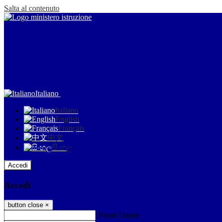
Salta al contenuto
Italiano
Italiano
English
Français
中文
සිංහල
Accedi
Accedi
button close
×
Nome Utente