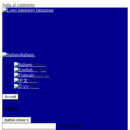
Salta al contenuto
Italiano
Italiano
English
Français
中文
සිංහල
Accedi
Accedi
button close
×
Nome Utente