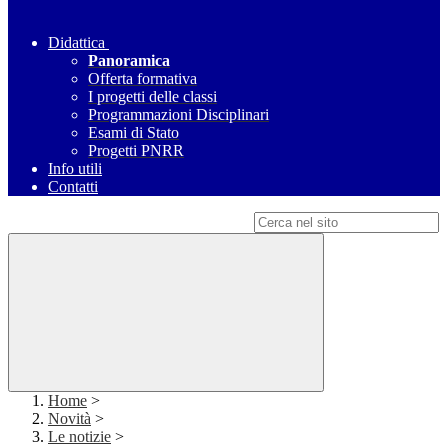
Didattica
Panoramica
Offerta formativa
I progetti delle classi
Programmazioni Disciplinari
Esami di Stato
Progetti PNRR
Info utili
Contatti
Campo di ricerca per le pagine del sito
Home
>
Novità
>
Le notizie
>