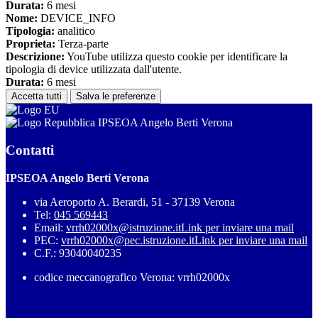
Durata:
6 mesi
Nome:
DEVICE_INFO
Tipologia:
analitico
Proprieta:
Terza-parte
Descrizione:
YouTube utilizza questo cookie per identificare la
tipologia di device utilizzata dall'utente.
Durata:
6 mesi
Accetta tutti
Salva le preferenze
IPSEOA Angelo Berti Verona
Contatti
IPSEOA Angelo Berti Verona
via Aeroporto A. Berardi, 51 - 37139 Verona
Tel:
045 569443
Email:
vrrh02000x@istruzione.it
Link per inviare una mail
PEC:
vrrh02000x@pec.istruzione.it
Link per inviare una mail
C.F.: 93040040235
codice meccanografico Verona: vrrh02000x