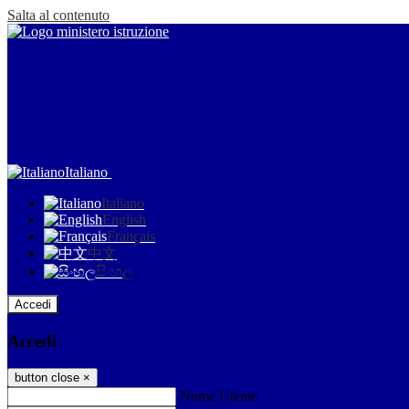
Salta al contenuto
Italiano
Italiano
English
Français
中文
සිංහල
Accedi
Accedi
button close
×
Nome Utente