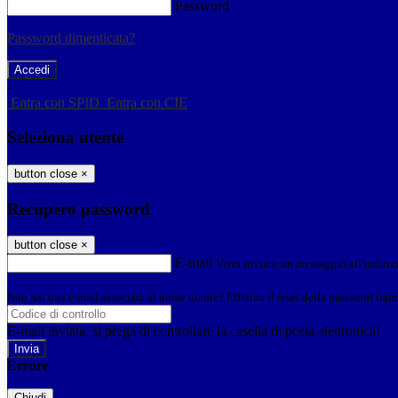
Password
Password dimenticata?
-
Entra con SPID
Entra con CIE
Seleziona utente
button close
×
Recupero password
button close
×
E-mail
Verrà inviato un messaggio all'indirizz
Non hai una e-mail associata al nome utente? Effettua il reset della password tram
E-mail inviata, si prega di controllare la casella di posta elettronica!
Errore
Chiudi