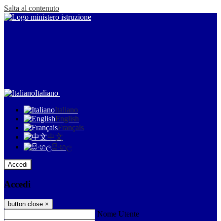
Salta al contenuto
Italiano
Italiano
English
Français
中文
සිංහල
Accedi
Accedi
button close
×
Nome Utente