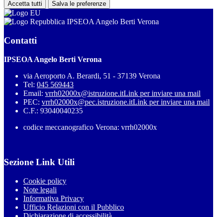
Accetta tutti
Salva le preferenze
IPSEOA Angelo Berti Verona
Contatti
IPSEOA Angelo Berti Verona
via Aeroporto A. Berardi, 51 - 37139 Verona
Tel:
045 569443
Email:
vrrh02000x@istruzione.it
Link per inviare una mail
PEC:
vrrh02000x@pec.istruzione.it
Link per inviare una mail
C.F.: 93040040235
codice meccanografico Verona: vrrh02000x
Sezione Link Utili
Cookie policy
Note legali
Informativa Privacy
Ufficio Relazioni con il Pubblico
Dichiarazione di accessibilità