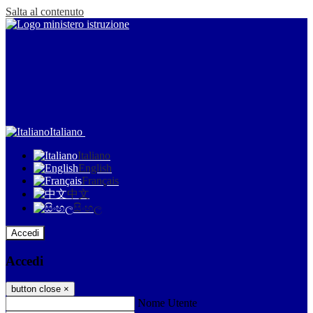
Salta al contenuto
Italiano
Italiano
English
Français
中文
සිංහල
Accedi
Accedi
button close
×
Nome Utente