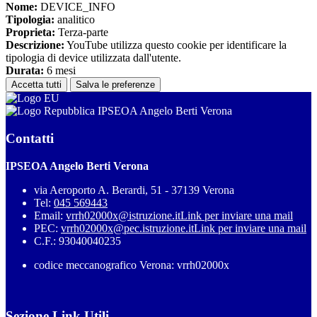
Nome:
DEVICE_INFO
Tipologia:
analitico
Proprieta:
Terza-parte
Descrizione:
YouTube utilizza questo cookie per identificare la
tipologia di device utilizzata dall'utente.
Durata:
6 mesi
Accetta tutti
Salva le preferenze
IPSEOA Angelo Berti Verona
Contatti
IPSEOA Angelo Berti Verona
via Aeroporto A. Berardi, 51 - 37139 Verona
Tel:
045 569443
Email:
vrrh02000x@istruzione.it
Link per inviare una mail
PEC:
vrrh02000x@pec.istruzione.it
Link per inviare una mail
C.F.: 93040040235
codice meccanografico Verona: vrrh02000x
Sezione Link Utili