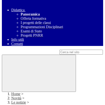
Didattica
Panoramica
Offerta formativa
I progetti delle classi
Programmazioni Disciplinari
Esami di Stato
Progetti PNRR
Info utili
Contatti
Campo di ricerca per le pagine del sito
Home
>
Novità
>
Le notizie
>