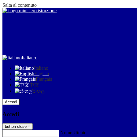
Salta al contenuto
Italiano
Italiano
English
Français
中文
සිංහල
Accedi
Accedi
button close
×
Nome Utente