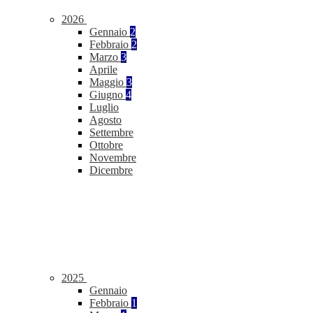
2026
Gennaio
2
Febbraio
2
Marzo
3
Aprile
Maggio
3
Giugno
4
Luglio
Agosto
Settembre
Ottobre
Novembre
Dicembre
2025
Gennaio
Febbraio
1