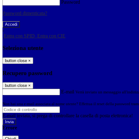
Password
Password dimenticata?
-
Entra con SPID
Entra con CIE
Seleziona utente
button close
×
Recupero password
button close
×
E-mail
Verrà inviato un messaggio all'indirizz
Non hai una e-mail associata al nome utente? Effettua il reset della password tram
E-mail inviata, si prega di controllare la casella di posta elettronica!
Errore
Chiudi