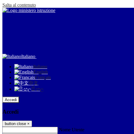
Salta al contenuto
Italiano
Italiano
English
Français
中文
සිංහල
Accedi
Accedi
button close
×
Nome Utente