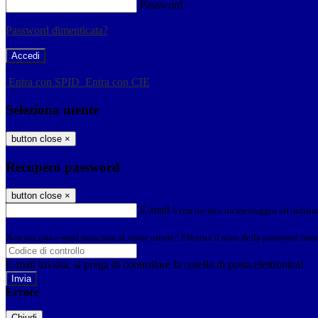
Password
Password dimenticata?
-
Entra con SPID
Entra con CIE
Seleziona utente
button close
×
Recupero password
button close
×
E-mail
Verrà inviato un messaggio all'indirizz
Non hai una e-mail associata al nome utente? Effettua il reset della password tram
E-mail inviata, si prega di controllare la casella di posta elettronica!
Errore
Chiudi