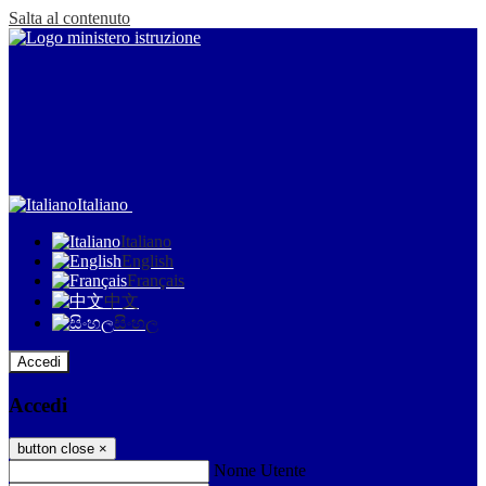
Salta al contenuto
Italiano
Italiano
English
Français
中文
සිංහල
Accedi
Accedi
button close
×
Nome Utente