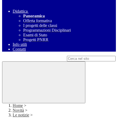
Didattica
Panoramica
Offerta formativa
I progetti delle classi
Programmazioni Disciplinari
Esami di Stato
Progetti PNRR
Info utili
Contatti
Campo di ricerca per le pagine del sito
Home
>
Novità
>
Le notizie
>