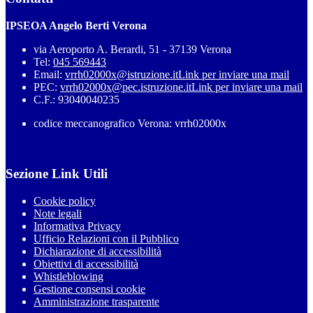
IPSEOA Angelo Berti Verona
via Aeroporto A. Berardi, 51 - 37139 Verona
Tel:
045 569443
Email:
vrrh02000x@istruzione.it
Link per inviare una mail
PEC:
vrrh02000x@pec.istruzione.it
Link per inviare una mail
C.F.: 93040040235
codice meccanografico Verona: vrrh02000x
Sezione Link Utili
Cookie policy
Note legali
Informativa Privacy
Ufficio Relazioni con il Pubblico
Dichiarazione di accessibilità
Obiettivi di accessibilità
Whistleblowing
Gestione consensi cookie
Amministrazione trasparente