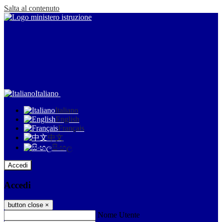
Salta al contenuto
Italiano
Italiano
English
Français
中文
සිංහල
Accedi
Accedi
button close
×
Nome Utente