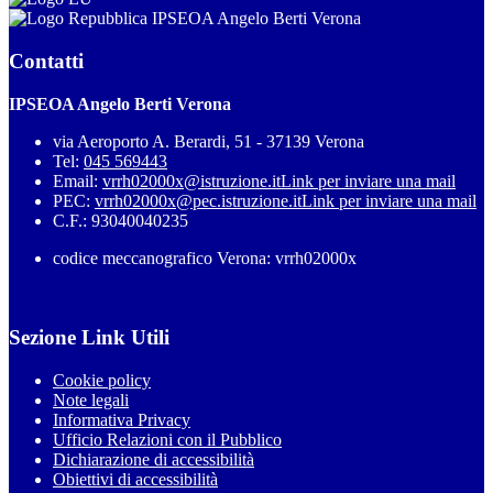
IPSEOA Angelo Berti Verona
Contatti
IPSEOA Angelo Berti Verona
via Aeroporto A. Berardi, 51 - 37139 Verona
Tel:
045 569443
Email:
vrrh02000x@istruzione.it
Link per inviare una mail
PEC:
vrrh02000x@pec.istruzione.it
Link per inviare una mail
C.F.: 93040040235
codice meccanografico Verona: vrrh02000x
Sezione Link Utili
Cookie policy
Note legali
Informativa Privacy
Ufficio Relazioni con il Pubblico
Dichiarazione di accessibilità
Obiettivi di accessibilità