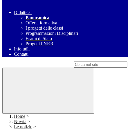
Didattica
Panoramica
Offerta formativa
I progetti delle classi
Programmazioni Disciplinari
Esami di Stato
Progetti PNRR
Info utili
Contatti
Campo di ricerca per le pagine del sito
Home
>
Novità
>
Le notizie
>