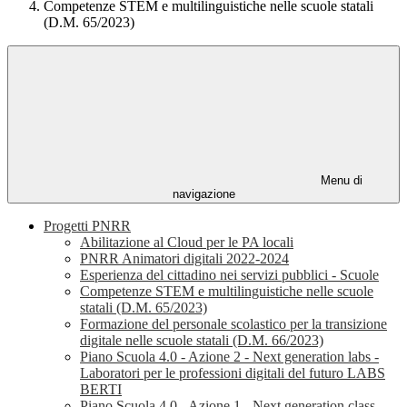
Competenze STEM e multilinguistiche nelle scuole statali
(D.M. 65/2023)
Menu di
navigazione
Progetti PNRR
Abilitazione al Cloud per le PA locali
PNRR Animatori digitali 2022-2024
Esperienza del cittadino nei servizi pubblici - Scuole
Competenze STEM e multilinguistiche nelle scuole
statali (D.M. 65/2023)
Formazione del personale scolastico per la transizione
digitale nelle scuole statali (D.M. 66/2023)
Piano Scuola 4.0 - Azione 2 - Next generation labs -
Laboratori per le professioni digitali del futuro LABS
BERTI
Piano Scuola 4.0 - Azione 1 - Next generation class -