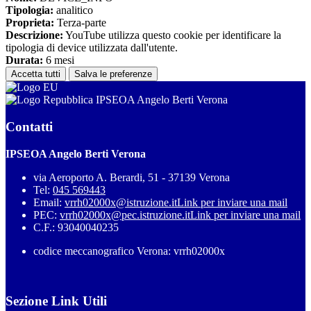
Tipologia:
analitico
Proprieta:
Terza-parte
Descrizione:
YouTube utilizza questo cookie per identificare la
tipologia di device utilizzata dall'utente.
Durata:
6 mesi
Accetta tutti
Salva le preferenze
IPSEOA Angelo Berti Verona
Contatti
IPSEOA Angelo Berti Verona
via Aeroporto A. Berardi, 51 - 37139 Verona
Tel:
045 569443
Email:
vrrh02000x@istruzione.it
Link per inviare una mail
PEC:
vrrh02000x@pec.istruzione.it
Link per inviare una mail
C.F.: 93040040235
codice meccanografico Verona: vrrh02000x
Sezione Link Utili