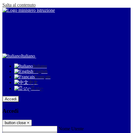
Salta al contenuto
Italiano
Italiano
English
Français
中文
සිංහල
Accedi
Accedi
button close
×
Nome Utente