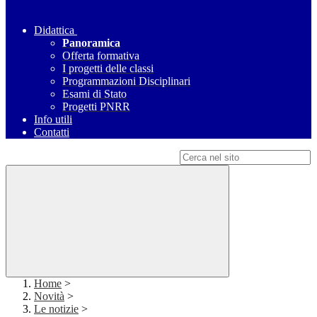
Didattica
Panoramica
Offerta formativa
I progetti delle classi
Programmazioni Disciplinari
Esami di Stato
Progetti PNRR
Info utili
Contatti
Campo di ricerca per le pagine del sito
Home
>
Novità
>
Le notizie
>