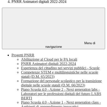
PNRR Animatori digitali 2022-2024
Menu di
navigazione
Progetti PNRR
Abilitazione al Cloud per le PA locali
PNRR Animatori digitali 2022-2024
Esperienza del cittadino nei servizi pubblici - Scuole
Competenze STEM e multilinguistiche nelle scuole
statali (D.M. 65/2023)
Formazione del personale scolastico per la transizione
digitale nelle scuole statali (D.M. 66/2023)
Piano Scuola 4.0 - Azione 2 - Next generation labs -
Laboratori per le professioni digitali del futuro LABS
BERTI
Piano Scuola 4.0 - Azione 1 - Next generation class -
Ambienti di apprendimento innovativi -