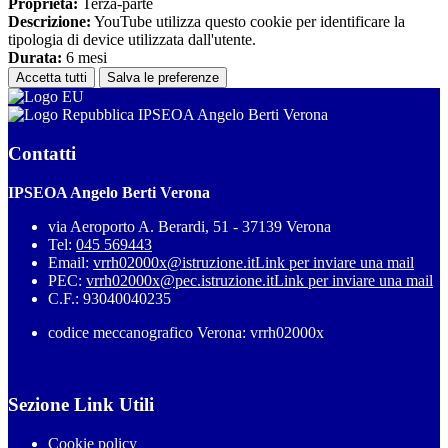
Proprieta:
Terza-parte
Descrizione:
YouTube utilizza questo cookie per identificare la
tipologia di device utilizzata dall'utente.
Durata:
6 mesi
Accetta tutti
Salva le preferenze
IPSEOA Angelo Berti Verona
Contatti
IPSEOA Angelo Berti Verona
via Aeroporto A. Berardi, 51 - 37139 Verona
Tel:
045 569443
Email:
vrrh02000x@istruzione.it
Link per inviare una mail
PEC:
vrrh02000x@pec.istruzione.it
Link per inviare una mail
C.F.: 93040040235
codice meccanografico Verona: vrrh02000x
Sezione Link Utili
Cookie policy