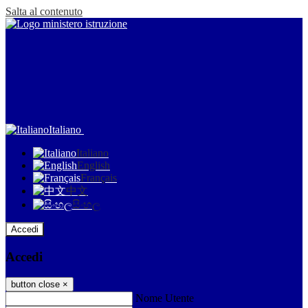
Salta al contenuto
Italiano
Italiano
English
Français
中文
සිංහල
Accedi
Accedi
button close
×
Nome Utente