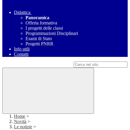
Didattica
Panoramica
Offerta formativa
I progetti delle classi
Programmazioni Disciplinari
Esami di Stato
Progetti PNRR
Info utili
Contatti
Campo di ricerca per le pagine del sito
Home
>
Novità
>
Le notizie
>