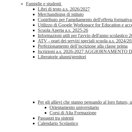
Famiglie e studenti
Libri di testo a.s. 2026/2027
Merchandising di istituto
Contributo per l'ampliamento dell'offerta formativa
Utilizzo di Google Workspace for Education e access
Scuola Aperta a.s. 2025-26
Informazioni utili per l'avvio dell'anno scolastico
ATV - orari dei servizi speciali scuola a.s. 2024/2
Perfezionamento dell’iscrizione alla classe prima
Iscrizioni a.s. 2026-2027 AGGIORNAMENTO 
Liberatorie alunni/genitori
Per gli allievi che stanno pensando al loro futuro, 
Orientamento universitario
Corsi di Alta Formazione
Passaggi tra sistemi
Calendario Scolastico