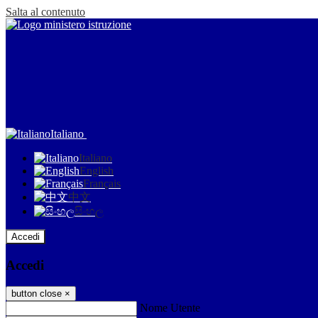
Salta al contenuto
Italiano
Italiano
English
Français
中文
සිංහල
Accedi
Accedi
button close
×
Nome Utente