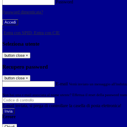
Password
Password dimenticata?
-
Entra con SPID
Entra con CIE
Seleziona utente
button close
×
Recupero password
button close
×
E-mail
Verrà inviato un messaggio all'indirizz
Non hai una e-mail associata al nome utente? Effettua il reset della password tram
E-mail inviata, si prega di controllare la casella di posta elettronica!
Errore
Chiudi