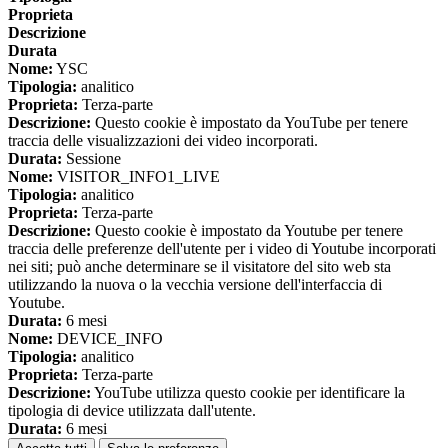
Proprieta
Descrizione
Durata
Nome:
YSC
Tipologia:
analitico
Proprieta:
Terza-parte
Descrizione:
Questo cookie è impostato da YouTube per tenere
traccia delle visualizzazioni dei video incorporati.
Durata:
Sessione
Nome:
VISITOR_INFO1_LIVE
Tipologia:
analitico
Proprieta:
Terza-parte
Descrizione:
Questo cookie è impostato da Youtube per tenere
traccia delle preferenze dell'utente per i video di Youtube incorporati
nei siti; può anche determinare se il visitatore del sito web sta
utilizzando la nuova o la vecchia versione dell'interfaccia di
Youtube.
Durata:
6 mesi
Nome:
DEVICE_INFO
Tipologia:
analitico
Proprieta:
Terza-parte
Descrizione:
YouTube utilizza questo cookie per identificare la
tipologia di device utilizzata dall'utente.
Durata:
6 mesi