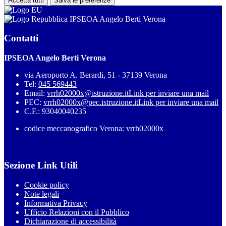
Accetta tutti
Salva le preferenze
IPSEOA Angelo Berti Verona
Contatti
IPSEOA Angelo Berti Verona
via Aeroporto A. Berardi, 51 - 37139 Verona
Tel:
045 569443
Email:
vrrh02000x@istruzione.it
Link per inviare una mail
PEC:
vrrh02000x@pec.istruzione.it
Link per inviare una mail
C.F.: 93040040235
codice meccanografico Verona: vrrh02000x
Sezione Link Utili
Cookie policy
Note legali
Informativa Privacy
Ufficio Relazioni con il Pubblico
Dichiarazione di accessibilità