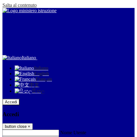
Salta al contenuto
Italiano
Italiano
English
Français
中文
සිංහල
Accedi
Accedi
button close
×
Nome Utente