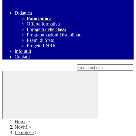
Didattica
Panoramica
Offerta formativa
I progetti delle classi
Programmazioni Disciplinari
Esami di Stato
Progetti PNRR
Info utili
Contatti
Campo di ricerca per le pagine del sito
Home
>
Novità
>
Le notizie
>