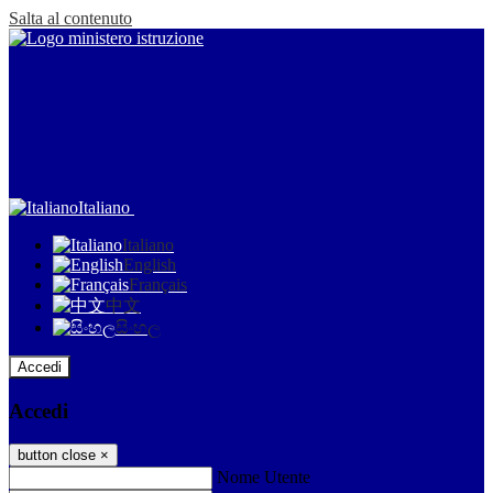
Salta al contenuto
Italiano
Italiano
English
Français
中文
සිංහල
Accedi
Accedi
button close
×
Nome Utente