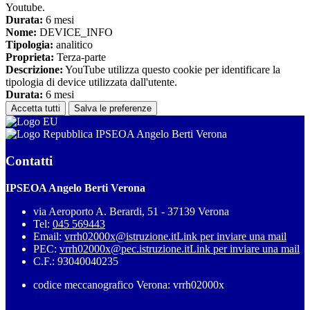
Youtube.
Durata:
6 mesi
Nome:
DEVICE_INFO
Tipologia:
analitico
Proprieta:
Terza-parte
Descrizione:
YouTube utilizza questo cookie per identificare la
tipologia di device utilizzata dall'utente.
Durata:
6 mesi
Accetta tutti
Salva le preferenze
IPSEOA Angelo Berti Verona
Contatti
IPSEOA Angelo Berti Verona
via Aeroporto A. Berardi, 51 - 37139 Verona
Tel:
045 569443
Email:
vrrh02000x@istruzione.it
Link per inviare una mail
PEC:
vrrh02000x@pec.istruzione.it
Link per inviare una mail
C.F.: 93040040235
codice meccanografico Verona: vrrh02000x