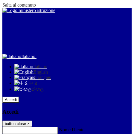
Salta al contenuto
Italiano
Italiano
English
Français
中文
සිංහල
Accedi
Accedi
button close
×
Nome Utente