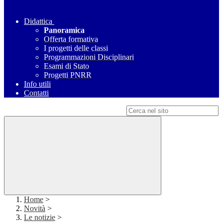
Didattica
Panoramica
Offerta formativa
I progetti delle classi
Programmazioni Disciplinari
Esami di Stato
Progetti PNRR
Info utili
Contatti
Campo di ricerca per le pagine del sito
Home
>
Novità
>
Le notizie
>