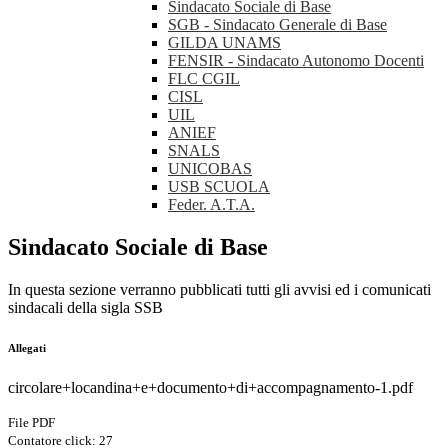
Sindacato Sociale di Base
SGB - Sindacato Generale di Base
GILDA UNAMS
FENSIR - Sindacato Autonomo Docenti
FLC CGIL
CISL
UIL
ANIEF
SNALS
UNICOBAS
USB SCUOLA
Feder. A.T.A.
Sindacato Sociale di Base
In questa sezione verranno pubblicati tutti gli avvisi ed i comunicati
sindacali della sigla SSB
Allegati
circolare+locandina+e+documento+di+accompagnamento-1.pdf
File PDF
Contatore click: 27