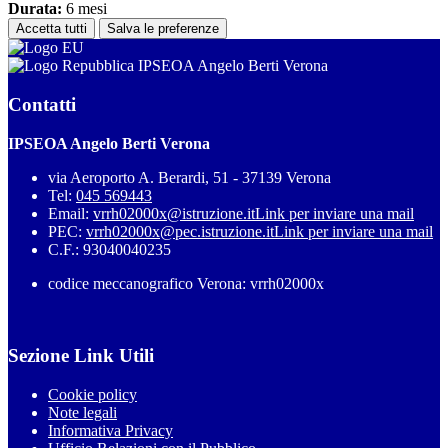
Durata:
6 mesi
Accetta tutti
Salva le preferenze
IPSEOA Angelo Berti Verona
Contatti
IPSEOA Angelo Berti Verona
via Aeroporto A. Berardi, 51 - 37139 Verona
Tel:
045 569443
Email:
vrrh02000x@istruzione.it
Link per inviare una mail
PEC:
vrrh02000x@pec.istruzione.it
Link per inviare una mail
C.F.: 93040040235
codice meccanografico Verona: vrrh02000x
Sezione Link Utili
Cookie policy
Note legali
Informativa Privacy