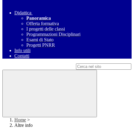
Didattica
Panoramica
Offerta formativa
I progetti delle classi
Programmazioni Disciplinari
Esami di Stato
Progetti PNRR
Info utili
Contatti
Campo di ricerca per le pagine del sito
Home
>
Altre info