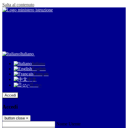
Salta al contenuto
Italiano
Italiano
English
Français
中文
සිංහල
Accedi
Accedi
button close
×
Nome Utente