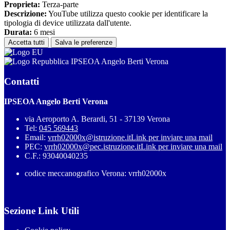
Proprieta:
Terza-parte
Descrizione:
YouTube utilizza questo cookie per identificare la
tipologia di device utilizzata dall'utente.
Durata:
6 mesi
Accetta tutti
Salva le preferenze
IPSEOA Angelo Berti Verona
Contatti
IPSEOA Angelo Berti Verona
via Aeroporto A. Berardi, 51 - 37139 Verona
Tel:
045 569443
Email:
vrrh02000x@istruzione.it
Link per inviare una mail
PEC:
vrrh02000x@pec.istruzione.it
Link per inviare una mail
C.F.: 93040040235
codice meccanografico Verona: vrrh02000x
Sezione Link Utili