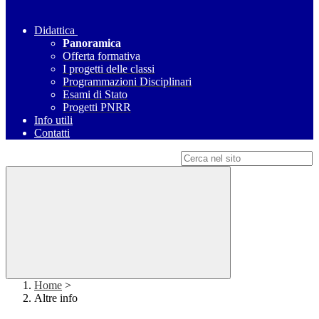
Didattica
Panoramica
Offerta formativa
I progetti delle classi
Programmazioni Disciplinari
Esami di Stato
Progetti PNRR
Info utili
Contatti
Campo di ricerca per le pagine del sito
Home
>
Altre info