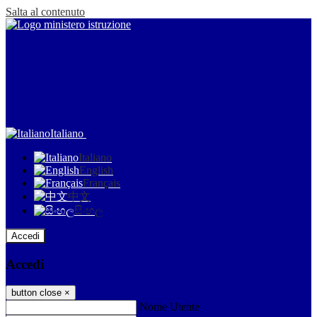
Salta al contenuto
Italiano
Italiano
English
Français
中文
සිංහල
Accedi
Accedi
button close
×
Nome Utente