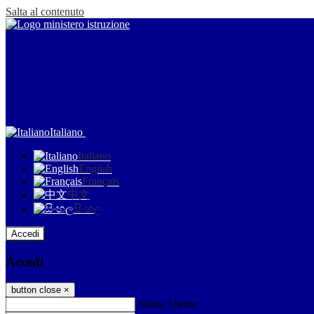
Salta al contenuto
Italiano
Italiano
English
Français
中文
සිංහල
Accedi
Accedi
button close
×
Nome Utente