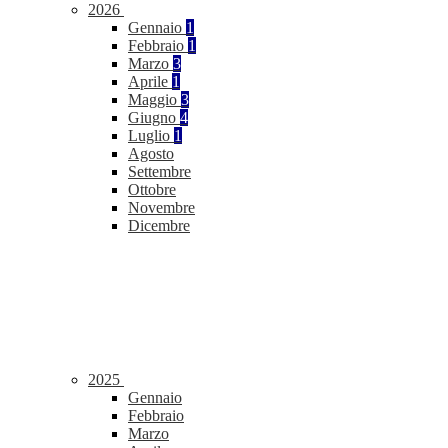
2026
Gennaio
1
Febbraio
1
Marzo
3
Aprile
1
Maggio
3
Giugno
4
Luglio
1
Agosto
Settembre
Ottobre
Novembre
Dicembre
2025
Gennaio
Febbraio
Marzo