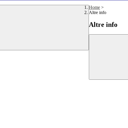
Home
>
Altre info
Altre info