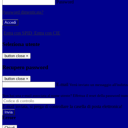
Password
Password dimenticata?
-
Entra con SPID
Entra con CIE
Seleziona utente
button close
×
Recupero password
button close
×
E-mail
Verrà inviato un messaggio all'indirizz
Non hai una e-mail associata al nome utente? Effettua il reset della password tram
E-mail inviata, si prega di controllare la casella di posta elettronica!
Errore
Chiudi