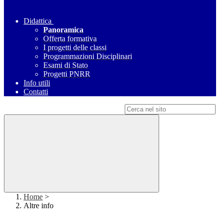
Didattica
Panoramica
Offerta formativa
I progetti delle classi
Programmazioni Disciplinari
Esami di Stato
Progetti PNRR
Info utili
Contatti
Campo di ricerca per le pagine del sito
Home
>
Altre info