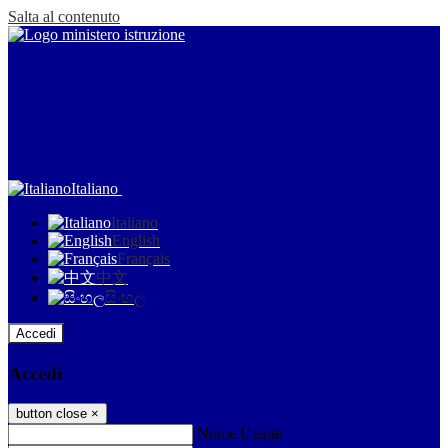
Salta al contenuto
Italiano
Italiano
English
Français
中文
සිංහල
Accedi
Accedi
button close
×
Nome Utente