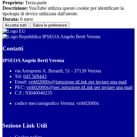
Proprieta:
Terza-parte
Descrizione:
YouTube utilizza questo cookie per identificare la
tipologia di device utilizzata dall'utente.
Durata:
6 mesi
Accetta tutti
Salva le preferenze
IPSEOA Angelo Berti Verona
Contatti
IPSEOA Angelo Berti Verona
via Aeroporto A. Berardi, 51 - 37139 Verona
Tel:
045 569443
Email:
vrrh02000x@istruzione.it
Link per inviare una mail
PEC:
vrrh02000x@pec.istruzione.it
Link per inviare una mail
C.F.: 93040040235
codice meccanografico Verona: vrrh02000x
Sezione Link Utili