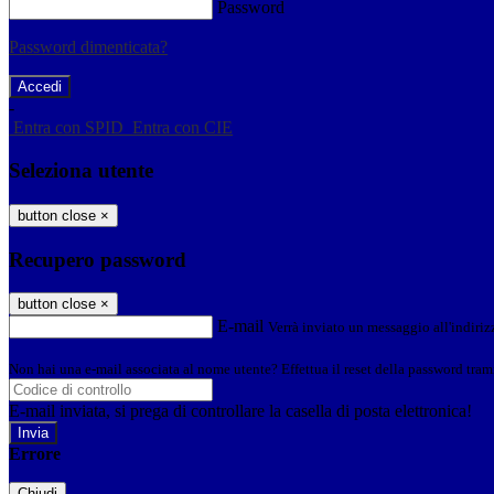
Password
Password dimenticata?
-
Entra con SPID
Entra con CIE
Seleziona utente
button close
×
Recupero password
button close
×
E-mail
Verrà inviato un messaggio all'indirizz
Non hai una e-mail associata al nome utente? Effettua il reset della password tram
E-mail inviata, si prega di controllare la casella di posta elettronica!
Errore
Chiudi