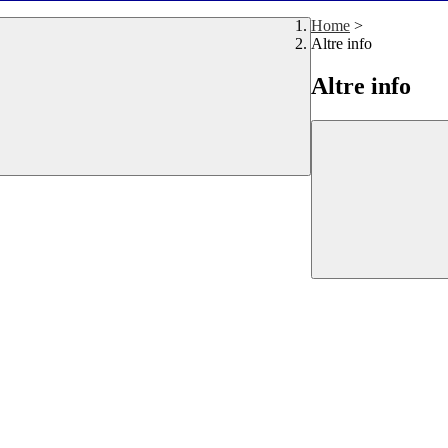
Home
>
Altre info
Altre info