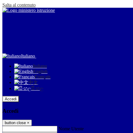
Salta al contenuto
Italiano
Italiano
English
Français
中文
සිංහල
Accedi
Accedi
button close
×
Nome Utente