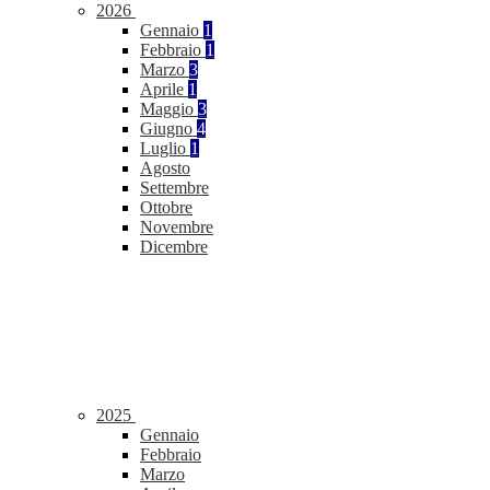
2026
Gennaio
1
Febbraio
1
Marzo
3
Aprile
1
Maggio
3
Giugno
4
Luglio
1
Agosto
Settembre
Ottobre
Novembre
Dicembre
2025
Gennaio
Febbraio
Marzo