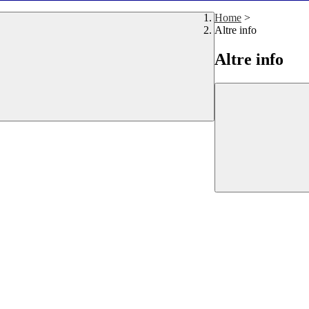
Home
>
Altre info
Altre info