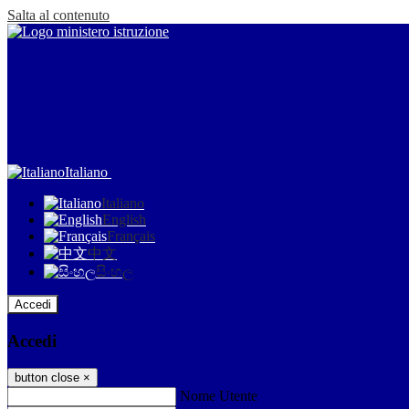
Salta al contenuto
Italiano
Italiano
English
Français
中文
සිංහල
Accedi
Accedi
button close
×
Nome Utente