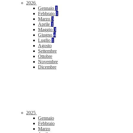
2026
Gennaio
1
Febbraio
1
Marzo
3
Aprile
1
Maggio
3
Giugno
4
Luglio
1
Agosto
Settembre
Ottobre
Novembre
Dicembre
2025
Gennaio
Febbraio
Marzo