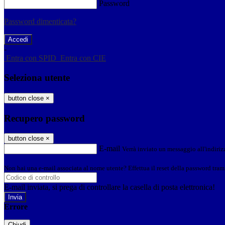
Password
Password dimenticata?
-
Entra con SPID
Entra con CIE
Seleziona utente
button close
×
Recupero password
button close
×
E-mail
Verrà inviato un messaggio all'indirizz
Non hai una e-mail associata al nome utente? Effettua il reset della password tram
E-mail inviata, si prega di controllare la casella di posta elettronica!
Errore
Chiudi