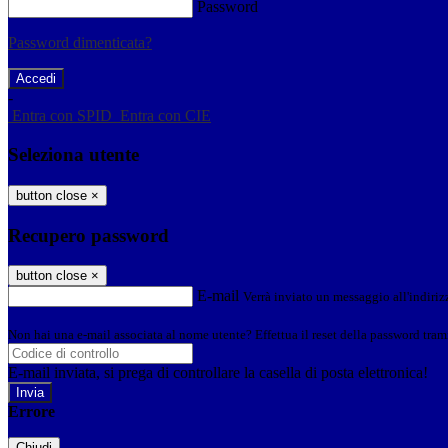
Password
Password dimenticata?
-
Entra con SPID
Entra con CIE
Seleziona utente
button close
×
Recupero password
button close
×
E-mail
Verrà inviato un messaggio all'indirizz
Non hai una e-mail associata al nome utente? Effettua il reset della password tram
E-mail inviata, si prega di controllare la casella di posta elettronica!
Errore
Chiudi