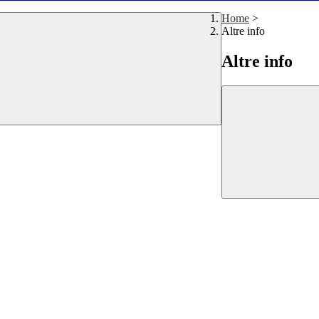
Home
>
Altre info
Altre info