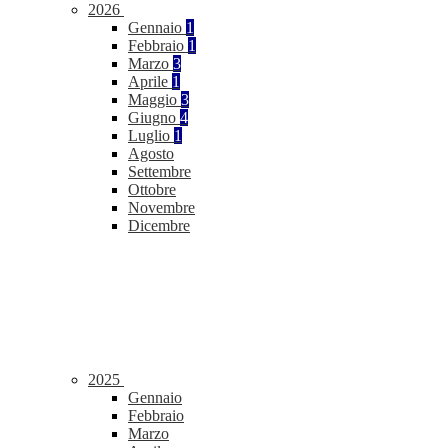
2026
Gennaio
1
Febbraio
1
Marzo
3
Aprile
1
Maggio
3
Giugno
4
Luglio
1
Agosto
Settembre
Ottobre
Novembre
Dicembre
2025
Gennaio
Febbraio
Marzo