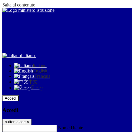
Salta al contenuto
Italiano
Italiano
English
Français
中文
සිංහල
Accedi
Accedi
button close
×
Nome Utente