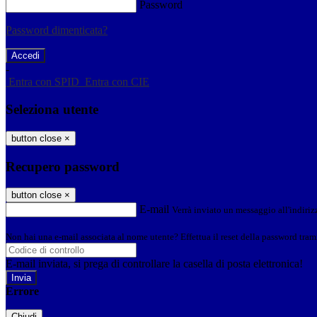
Password
Password dimenticata?
-
Entra con SPID
Entra con CIE
Seleziona utente
button close
×
Recupero password
button close
×
E-mail
Verrà inviato un messaggio all'indirizz
Non hai una e-mail associata al nome utente? Effettua il reset della password tram
E-mail inviata, si prega di controllare la casella di posta elettronica!
Errore
Chiudi