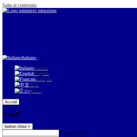
Salta al contenuto
Italiano
Italiano
English
Français
中文
සිංහල
Accedi
Accedi
button close
×
Nome Utente