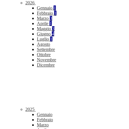
2026
Gennaio
1
Febbraio
1
Marzo
3
Aprile
1
Maggio
3
Giugno
4
Luglio
1
Agosto
Settembre
Ottobre
Novembre
Dicembre
2025
Gennaio
Febbraio
Marzo