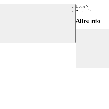
Home
>
Altre info
Altre info