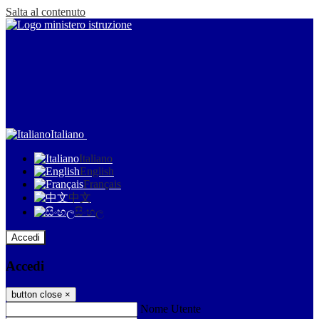
Salta al contenuto
Italiano
Italiano
English
Français
中文
සිංහල
Accedi
Accedi
button close
×
Nome Utente