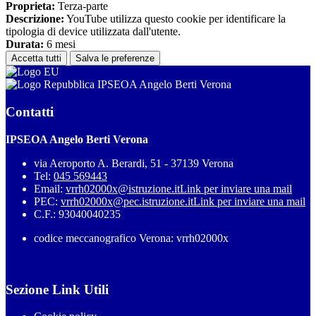
Proprieta:
Terza-parte
Descrizione:
YouTube utilizza questo cookie per identificare la
tipologia di device utilizzata dall'utente.
Durata:
6 mesi
Accetta tutti
Salva le preferenze
IPSEOA Angelo Berti Verona
Contatti
IPSEOA Angelo Berti Verona
via Aeroporto A. Berardi, 51 - 37139 Verona
Tel:
045 569443
Email:
vrrh02000x@istruzione.it
Link per inviare una mail
PEC:
vrrh02000x@pec.istruzione.it
Link per inviare una mail
C.F.: 93040040235
codice meccanografico Verona: vrrh02000x
Sezione Link Utili