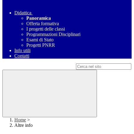
Didattica
Panoramica
Offerta formativa
I progetti delle classi
Programmazioni Disciplinari
Esami di Stato
Progetti PNRR
Info utili
Contatti
Campo di ricerca per le pagine del sito
Home
>
Altre info