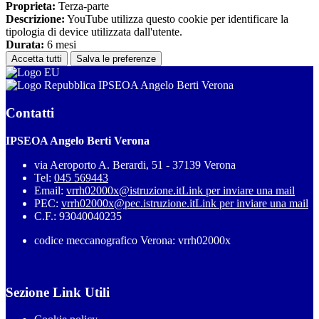
Proprieta:
Terza-parte
Descrizione:
YouTube utilizza questo cookie per identificare la
tipologia di device utilizzata dall'utente.
Durata:
6 mesi
Accetta tutti
Salva le preferenze
IPSEOA Angelo Berti Verona
Contatti
IPSEOA Angelo Berti Verona
via Aeroporto A. Berardi, 51 - 37139 Verona
Tel:
045 569443
Email:
vrrh02000x@istruzione.it
Link per inviare una mail
PEC:
vrrh02000x@pec.istruzione.it
Link per inviare una mail
C.F.: 93040040235
codice meccanografico Verona: vrrh02000x
Sezione Link Utili