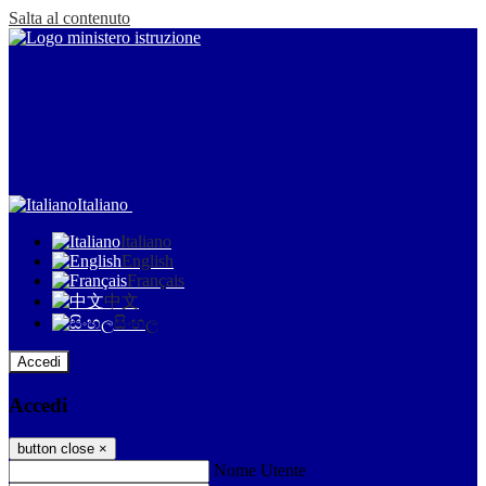
Salta al contenuto
Italiano
Italiano
English
Français
中文
සිංහල
Accedi
Accedi
button close
×
Nome Utente