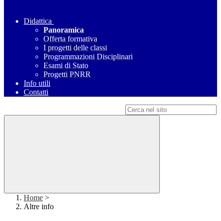
Didattica
Panoramica
Offerta formativa
I progetti delle classi
Programmazioni Disciplinari
Esami di Stato
Progetti PNRR
Info utili
Contatti
Campo di ricerca per le pagine del sito
Home
>
Altre info