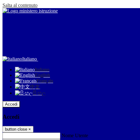
Salta al contenuto
Italiano
Italiano
English
Français
中文
සිංහල
Accedi
Accedi
button close
×
Nome Utente