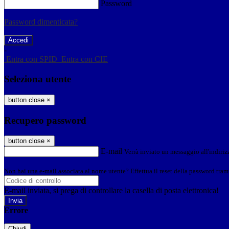
Password
Password dimenticata?
-
Entra con SPID
Entra con CIE
Seleziona utente
button close
×
Recupero password
button close
×
E-mail
Verrà inviato un messaggio all'indirizz
Non hai una e-mail associata al nome utente? Effettua il reset della password tram
E-mail inviata, si prega di controllare la casella di posta elettronica!
Errore
Chiudi