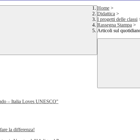
Home
>
Didattica
>
I progetti delle classi
Rassegna Stampa
>
Articoli sul quotidia
ondo – Italia Loves UNESCO"
e la differenza!