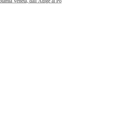
ia Veneta, dall’Adige al Po