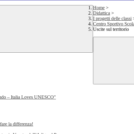
Home
>
Didattica
>
I progetti delle classi
Centro Sportivo Scola
Uscite sul territorio
ondo – Italia Loves UNESCO"
e la differenza!