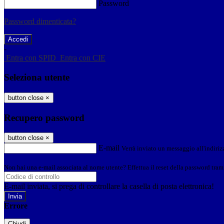
Password
Password dimenticata?
-
Entra con SPID
Entra con CIE
Seleziona utente
button close
×
Recupero password
button close
×
E-mail
Verrà inviato un messaggio all'indirizz
Non hai una e-mail associata al nome utente? Effettua il reset della password tram
E-mail inviata, si prega di controllare la casella di posta elettronica!
Errore
Chiudi