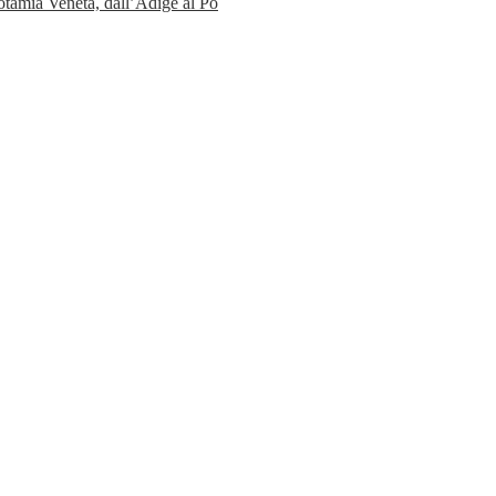
ia Veneta, dall’Adige al Po