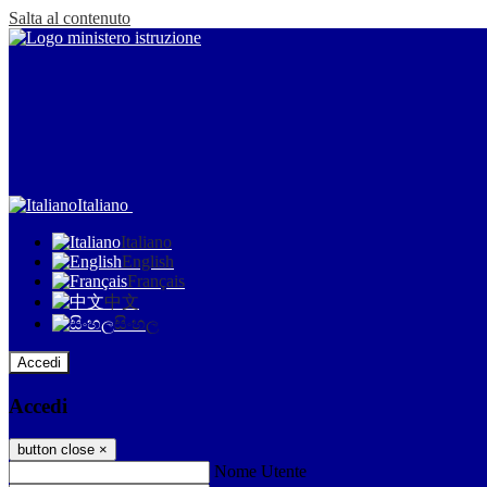
Salta al contenuto
Italiano
Italiano
English
Français
中文
සිංහල
Accedi
Accedi
button close
×
Nome Utente